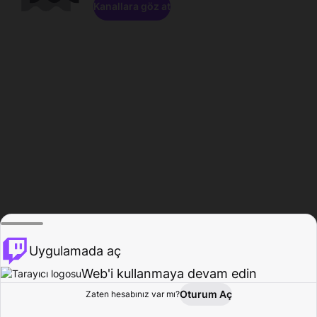
Kanallara göz at
Uygulamada aç
Web'i kullanmaya devam edin
Oturum Aç
Zaten hesabınız var mı?
Ana Sayfa
Gözat
Aktivite
Profil