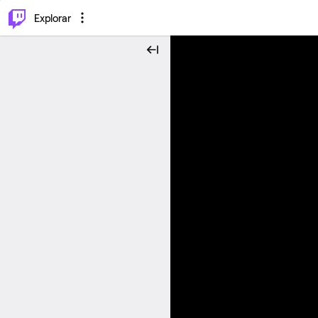
⌥
P
Explorar