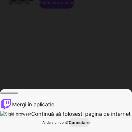
Răsfoiește canale
Mergi în aplicație
Continuă să folosești pagina de internet
Conectare
Ai deja un cont?
Acasă
Răsfoire
Activitate
Profil