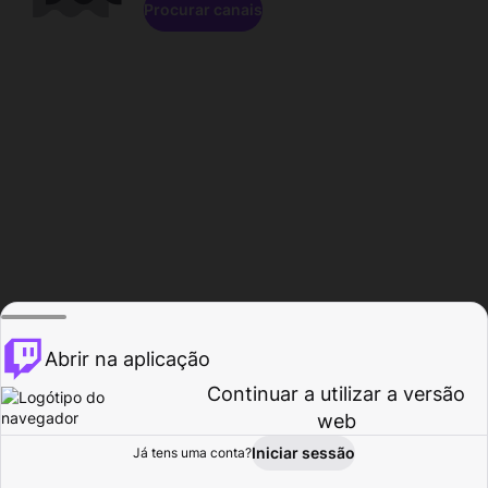
Procurar canais
Abrir na aplicação
Continuar a utilizar a versão
web
Iniciar sessão
Já tens uma conta?
Página inicial
Procurar
Atividade
Perfil