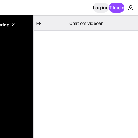
Log ind
Tilmeld
Chat om videoer
ering