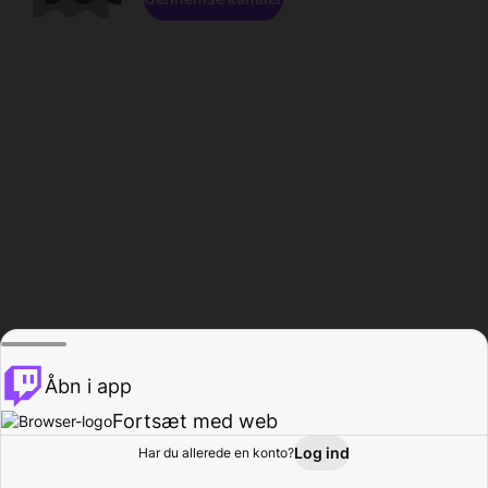
Åbn i app
Fortsæt med web
Log ind
Har du allerede en konto?
Hjem
Gennemse
Aktivitet
Profil