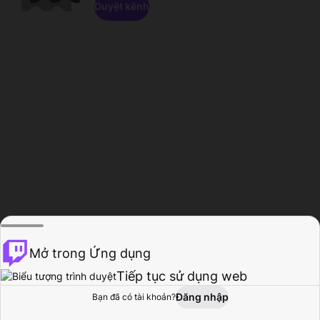
Duyệt kênh
Mở trong Ứng dụng
Tiếp tục sử dụng web
Đăng nhập
Bạn đã có tài khoản?
Trang chủ
Duyệt
Hoạt động
Hồ sơ