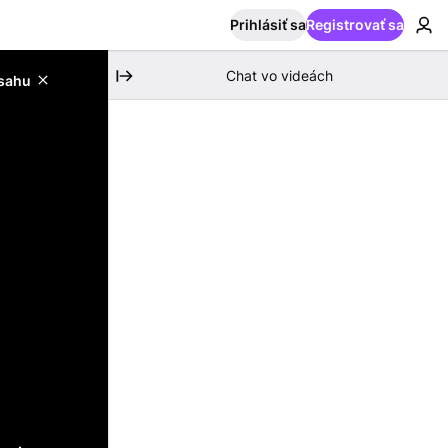
Prihlásiť sa
Registrovať sa
Chat vo videách
bsahu