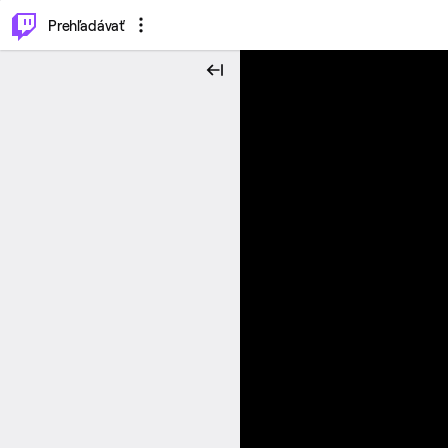
..
⌥
P
Prehľadávať