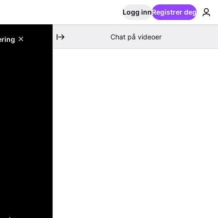
Logg inn
Registrer deg
Chat på videoer
ering