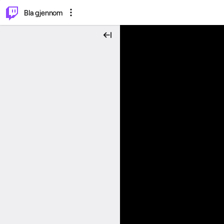
⌥
P
Bla gjennom