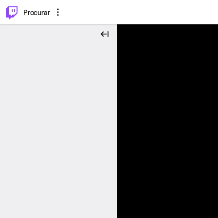
.
⌥
P
Procurar