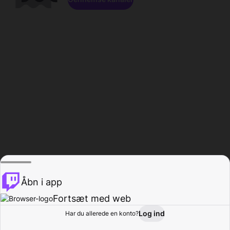
Åbn i app
Fortsæt med web
Log ind
Har du allerede en konto?
Hjem
Gennemse
Aktivitet
Profil