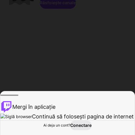
Răsfoiește canale
Mergi în aplicație
Continuă să folosești pagina de internet
Conectare
Ai deja un cont?
Acasă
Răsfoire
Activitate
Profil