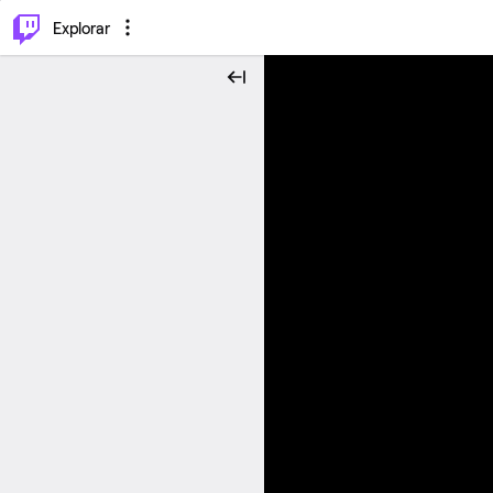
⌥
P
Explorar