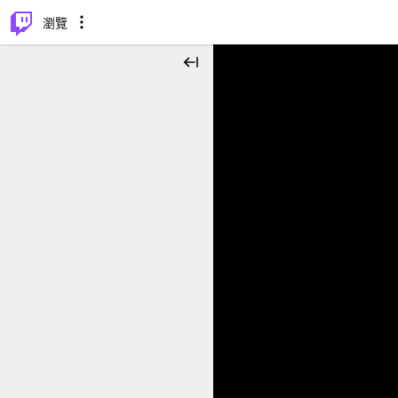
⌥
P
瀏覽