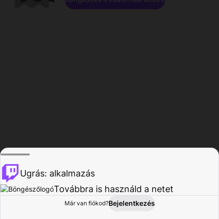
Ugrás: alkalmazás
Továbbra is használd a netet
Bejelentkezés
Már van fiókod?
Főoldal
Böngészés
Tevékenység
Profil