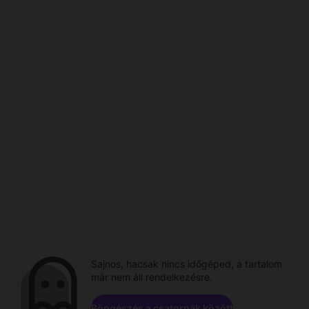
Sajnos, hacsak nincs időgéped, a tartalom
már nem áll rendelkezésre.
Böngészés a csatornák között