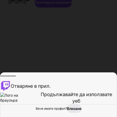
Преглед на каналите
Отваряне в прил.
Продължавайте да използвате
уеб
Влизане
Вече имате профил?
Начало
Преглед
Активност
Профил