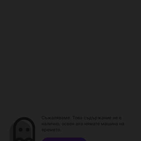
Съжаляваме. Това съдържание не е
налично, освен ако нямате машина на
времето.