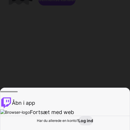
Åbn i app
Fortsæt med web
Log ind
Har du allerede en konto?
Hjem
Gennemse
Aktivitet
Profil