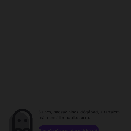
Sajnos, hacsak nincs időgéped, a tartalom
már nem áll rendelkezésre.
Böngészés a csatornák között