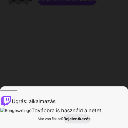
Ugrás: alkalmazás
Továbbra is használd a netet
Bejelentkezés
Már van fiókod?
Főoldal
Böngészés
Tevékenység
Profil