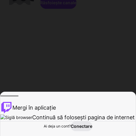
Răsfoiește canale
Mergi în aplicație
Continuă să folosești pagina de internet
Conectare
Ai deja un cont?
Acasă
Răsfoire
Activitate
Profil