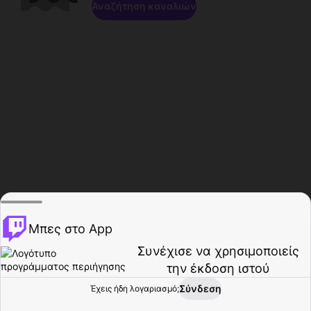
Αναζήτηση καναλιών
Μπες στο App
Συνέχισε να χρησιμοποιείς
την έκδοση ιστού
Σύνδεση
Έχεις ήδη λογαριασμό;
Αρχική σελίδα
Περιήγηση
Δραστηριότητα
Προφίλ