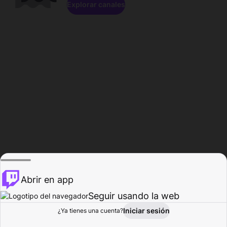
Explorar canales
Abrir en app
Seguir usando la web
Iniciar sesión
Página del
¿Ya tienes una cuenta?
Explorar
Actividad
Perfil
Creador