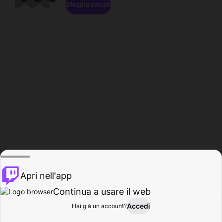
Sfoglia canali
Apri nell'app
Continua a usare il web
Accedi
Hai già un account?
Base
Sfoglia
Attività
Profilo