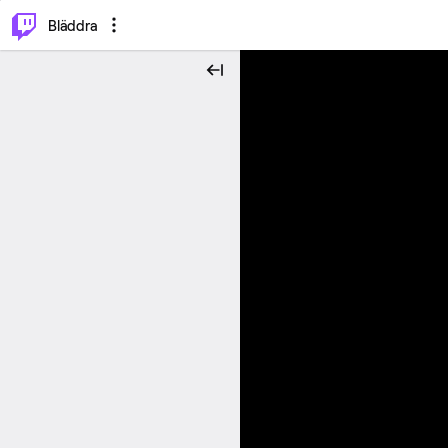
⌥
P
Bläddra