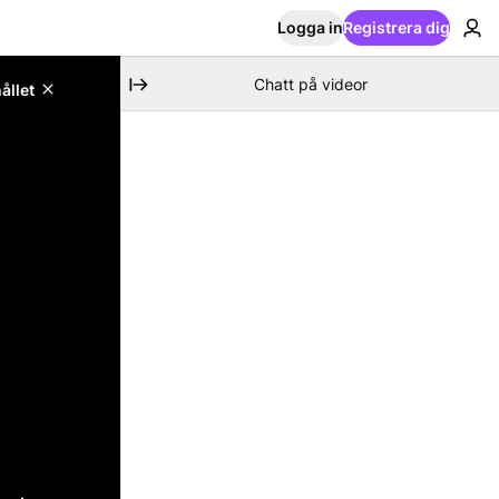
Logga in
Registrera dig
Chatt på videor
ållet