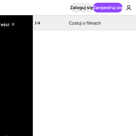
Zaloguj się
Zarejestruj się
Czatuj o filmach
reści