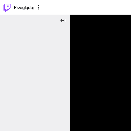
…
⌥
P
Przeglądaj