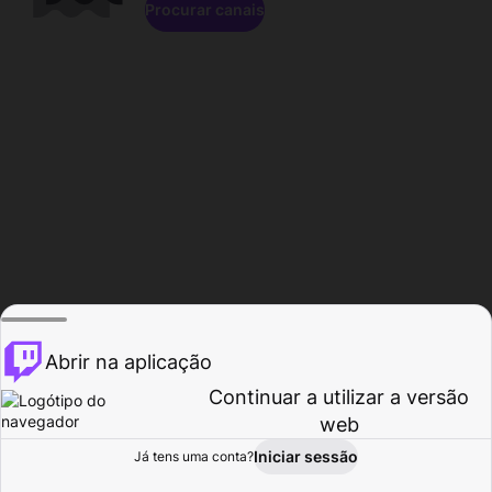
Procurar canais
Abrir na aplicação
Continuar a utilizar a versão
web
Iniciar sessão
Já tens uma conta?
Página inicial
Procurar
Atividade
Perfil