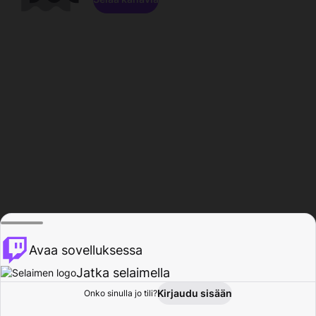
Avaa sovelluksessa
Jatka selaimella
Kirjaudu sisään
Onko sinulla jo tili?
Koti
Selaa
Toiminta
Profiili