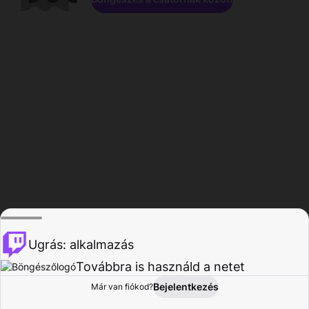
Ugrás: alkalmazás
Továbbra is használd a netet
Bejelentkezés
Már van fiókod?
Főoldal
Böngészés
Tevékenység
Profil