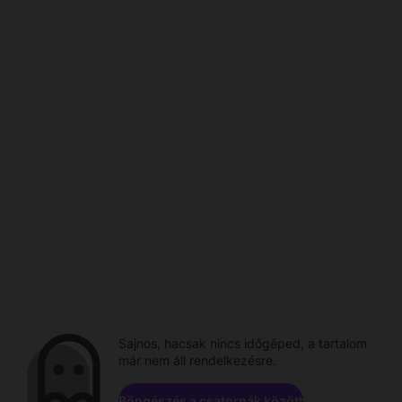
Sajnos, hacsak nincs időgéped, a tartalom
már nem áll rendelkezésre.
Böngészés a csatornák között