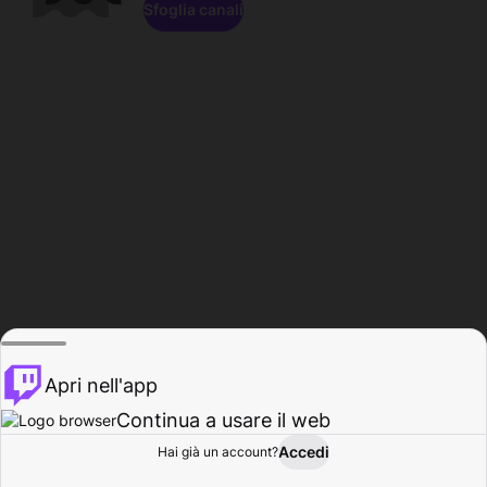
Sfoglia canali
Apri nell'app
Continua a usare il web
Accedi
Hai già un account?
Base
Sfoglia
Attività
Profilo