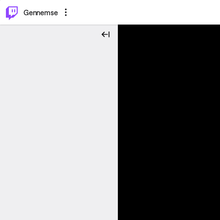
⌥
P
Gennemse