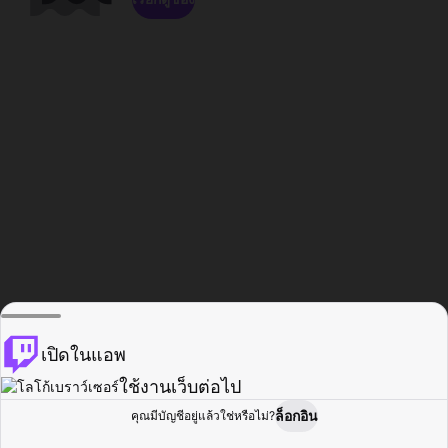
เปิดในแอพ
ใช้งานเว็บต่อไป
ล็อกอิน
คุณมีบัญชีอยู่แล้วใช่หรือไม่?
หน้าแรก
เรียกดู
กิจกรรม
โปรไฟล์