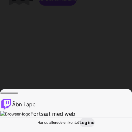
Åbn i app
Fortsæt med web
Log ind
Har du allerede en konto?
Hjem
Gennemse
Aktivitet
Profil