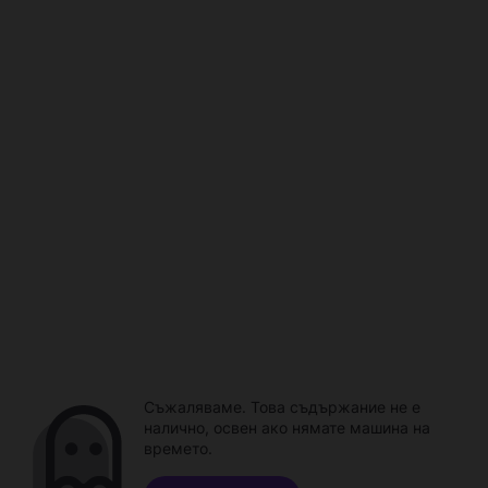
Съжаляваме. Това съдържание не е
налично, освен ако нямате машина на
времето.