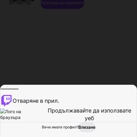
Преглед на каналите
Отваряне в прил.
Продължавайте да използвате
уеб
Влизане
Вече имате профил?
Начало
Преглед
Активност
Профил