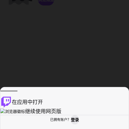
在应用中打开
继续使用网页版
登录
已拥有账户？
主页
浏览
活动纪录
个人资料