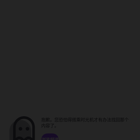
抱歉。您恐怕得搭乘时光机才有办法找回那个
内容了。
浏览频道