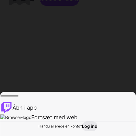
Åbn i app
Fortsæt med web
Log ind
Har du allerede en konto?
Hjem
Gennemse
Aktivitet
Profil