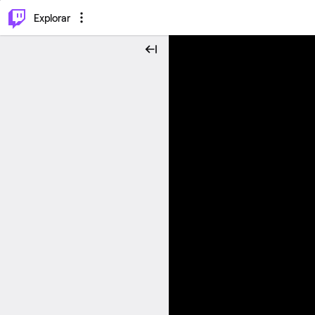
⌥
P
Explorar