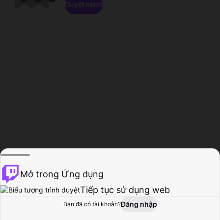
Duyệt kênh
Mở trong Ứng dụng
Tiếp tục sử dụng web
Đăng nhập
Bạn đã có tài khoản?
Trang chủ
Duyệt
Hoạt động
Hồ sơ