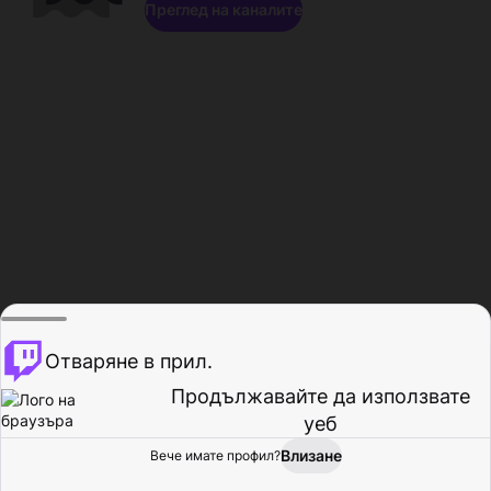
Преглед на каналите
Отваряне в прил.
Продължавайте да използвате
уеб
Влизане
Вече имате профил?
Начало
Преглед
Активност
Профил