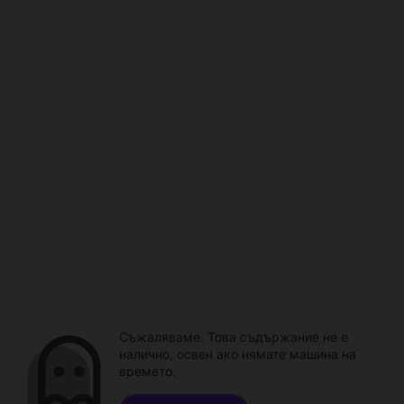
Съжаляваме. Това съдържание не е
налично, освен ако нямате машина на
времето.