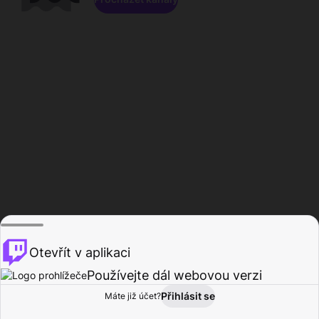
Otevřít v aplikaci
Používejte dál webovou verzi
Přihlásit se
Máte již účet?
Domů
Procházet
Aktivita
Profil