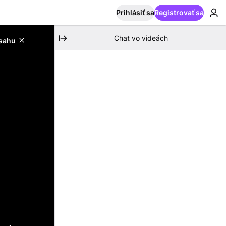
Prihlásiť sa
Registrovať sa
Chat vo videách
bsahu