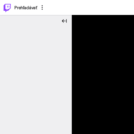
..
⌥
P
Prehľadávať