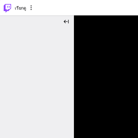
⌥
P
เรียกดู