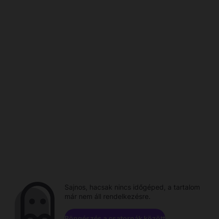
Sajnos, hacsak nincs időgéped, a tartalom
már nem áll rendelkezésre.
Böngészés a csatornák között