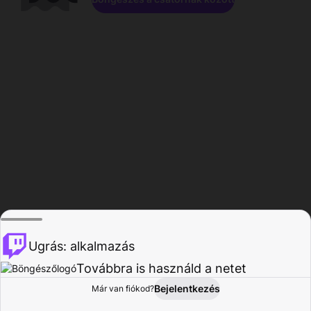
Ugrás: alkalmazás
Továbbra is használd a netet
Bejelentkezés
Már van fiókod?
Főoldal
Böngészés
Tevékenység
Profil