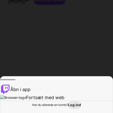
Åbn i app
Fortsæt med web
Log ind
Har du allerede en konto?
Hjem
Gennemse
Aktivitet
Profil