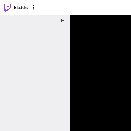
⌥
P
Bläddra