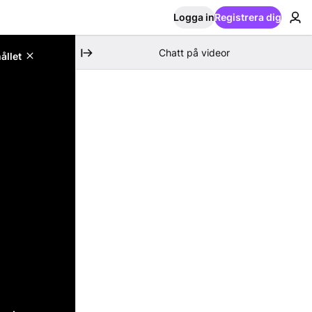
Logga in
Registrera dig
Chatt på videor
ållet