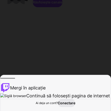
Răsfoiește canale
Mergi în aplicație
Continuă să folosești pagina de internet
Conectare
Ai deja un cont?
Acasă
Răsfoire
Activitate
Profil