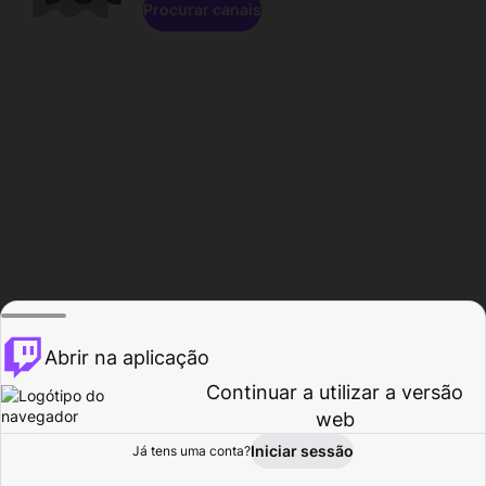
Procurar canais
Abrir na aplicação
Continuar a utilizar a versão
web
Iniciar sessão
Já tens uma conta?
Página inicial
Procurar
Atividade
Perfil