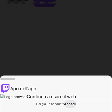
Sfoglia canali
Apri nell'app
Continua a usare il web
Accedi
Hai già un account?
Base
Sfoglia
Attività
Profilo