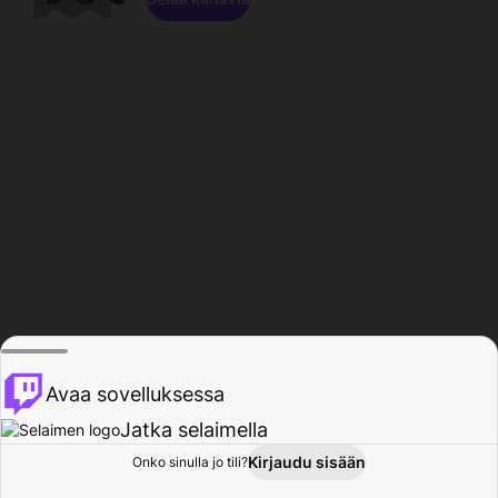
Avaa sovelluksessa
Jatka selaimella
Kirjaudu sisään
Onko sinulla jo tili?
Koti
Selaa
Toiminta
Profiili