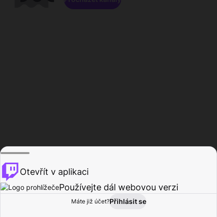
Otevřít v aplikaci
Používejte dál webovou verzi
Přihlásit se
Máte již účet?
Domů
Procházet
Aktivita
Profil