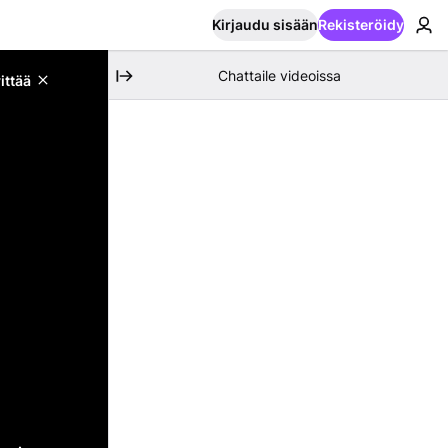
Kirjaudu sisään
Rekisteröidy
Chattaile videoissa
ittää