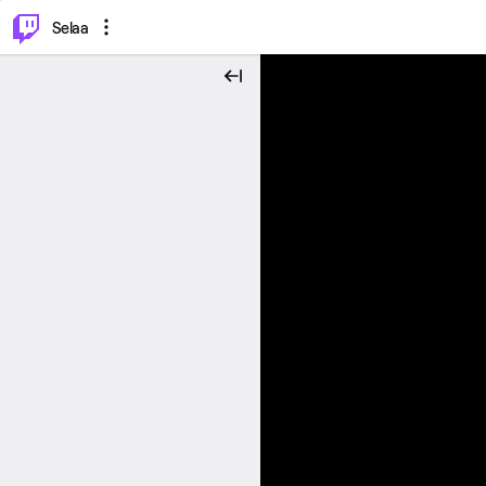
⌥
P
Selaa