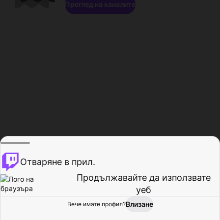
Преглед на каналите
Отваряне в прил.
Продължавайте да използвате
уеб
Влизане
Вече имате профил?
Начало
Преглед
Активност
Профил