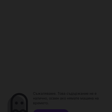
Съжаляваме. Това съдържание не е
налично, освен ако нямате машина на
времето.